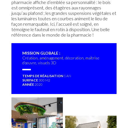
pharmacie affiche d’emblée sa personnalité : le bois
est omniprésent, des étagères aux rayonnages
jusqu’au plafond ; les grandes suspensions végétales et
les luminaires toutes en courbes animent le lieu de
façon remarquable. Ici, l’accueil est soigné, en
témoigne le fauteuil en rotin à disposition. Une belle
référence dans le monde de la pharmacie !
MISSION GLOBALE :
Création, aménagement, décoration, maîtrise
d’œuvre, visuels 3D
TEMPS DE RÉALISATION
1 AN
SURFACE
300 M2
ANNÉE
2020